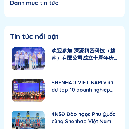
Danh mục tin tức
Tin tức nổi bật
欢迎参加 深濠精密科技（越
南）有限公司成立十周年庆
典
SHENHAO VIET NAM vinh
dự top 10 doanh nghiệp
FDI phát triển vững mạnh
năm 2025
4N3Đ Đảo ngọc Phú Quốc
cùng Shenhao Việt Nam