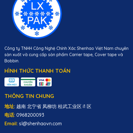
Công ty TNHH Công Nghệ Chính Xác Shenhao Việt Nam chuyên
sản xuất và cung cấp sản phẩm Carrier tape, Cover tape và
Bobbin.
HÌNH THỨC THANH TOÁN
THÔNG TIN CHUNG
地址:
越南 北宁省 凤柳坊 桂武工业区 i1 区
电话:
0968200093
Email:
sl@shenhaovn.com