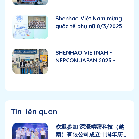
Shenhao Việt Nam mừng
quốc tế phụ nữ 8/3/2025
SHENHAO VIETNAM -
NEPCON JAPAN 2025 –
Triển lãm hàng đầu châu
Á về R&D, sản xuất và
công nghệ đóng gói điện
tử
Tin liên quan
欢迎参加 深濠精密科技（越
南）有限公司成立十周年庆