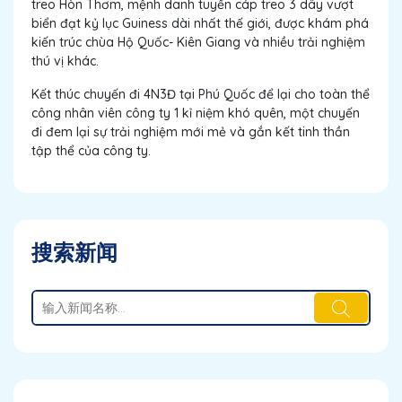
treo Hòn Thơm, mệnh danh tuyến cáp treo 3 dây vượt
biển đạt kỷ lục Guiness dài nhất thế giới, được khám phá
kiến trúc chùa Hộ Quốc- Kiên Giang và nhiều trải nghiệm
thú vị khác.
Kết thúc chuyến đi 4N3Đ tại Phú Quốc để lại cho toàn thể
công nhân viên công ty 1 kỉ niệm khó quên, một chuyến
đi đem lại sự trải nghiệm mới mẻ và gắn kết tinh thần
tập thể của công ty.
搜索新闻