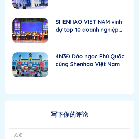
典
SHENHAO VIET NAM vinh
dự top 10 doanh nghiệp
FDI phát triển vững mạnh
năm 2025
4N3Đ Đảo ngọc Phú Quốc
cùng Shenhao Việt Nam
写下你的评论