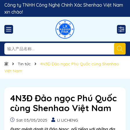
Công ty TNHH Công Nghệ Chính Xác Shenhao Việt Nam
xin chào!
家
Tin tức
4N3Đ Đảo ngọc Phú Quốc cùng Shenhao
Việt Nam
4N3Đ Đảo ngọc Phú Quốc
cùng Shenhao Việt Nam
Sat 03/05/2025
LI LICHENG
Được mệnh danh là Đảo Ngọc, nổi tiếng với những địa